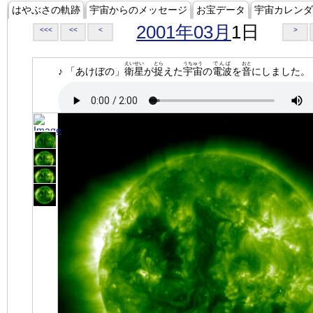
はやぶさの軌跡
宇宙からのメッセージ
お宝データ
宇宙カレンダ
2001年03月
1日
<<<
<<
<
>
えいせい
とら
うちゅう
でんぱ
おと
♪ 「あけぼの」
衛星
が
捉
えた
宇宙
の
電波
を
音
にしました。