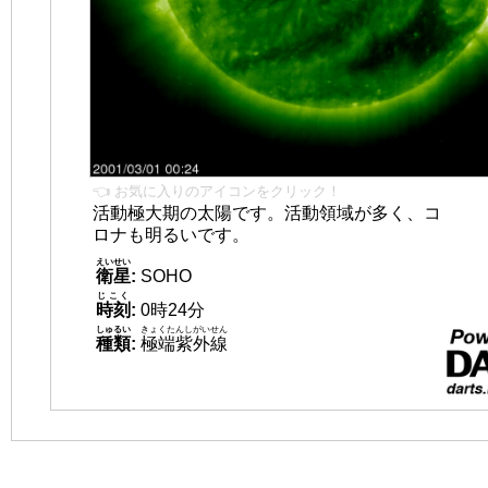
👈 お気に入りのアイコンをクリック！
活動極大期の太陽です。活動領域が多く、コ
ロナも明るいです。
えいせい
衛星
:
SOHO
じこく
時刻
:
0時24分
しゅるい
きょくたんしがいせん
種類
:
極端紫外線