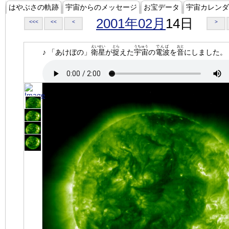
はやぶさの軌跡
宇宙からのメッセージ
お宝データ
宇宙カレンダ
2001年02月
14日
<<<
<<
<
>
えいせい
とら
うちゅう
でんぱ
おと
♪ 「あけぼの」
衛星
が
捉
えた
宇宙
の
電波
を
音
にしました。