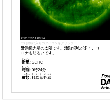
👈 お気に入りのアイコンをクリック！
活動極大期の太陽です。活動領域が多く、コ
ロナも明るいです。
えいせい
衛星
:
SOHO
じこく
時刻
:
0時24分
しゅるい
きょくたんしがいせん
種類
:
極端紫外線