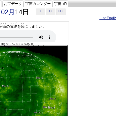
ジ
お宝データ
宇宙カレンダー
宇宙 xR
年02月
14日
>
>>
>>>
…☞Engli
うちゅう
でんぱ
おと
宇宙
の
電波
を
音
にしました。