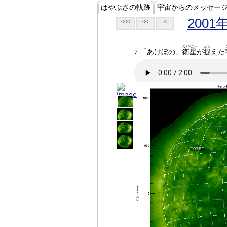
はやぶさの軌跡
宇宙からのメッセー
2001
<<<
<<
<
えいせい
とら
♪ 「あけぼの」
衛星
が
捉
えた