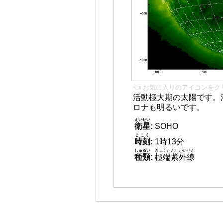
👈 お気に入りのアイコンをク
活動極大期の太陽です。
ロナも明るいです。
えいせい
衛星
:
SOHO
じこく
時刻
:
1時13分
しゅるい
きょくたんしがいせん
種類
:
極端紫外線