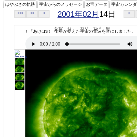
はやぶさの軌跡
宇宙からのメッセージ
お宝データ
宇宙カレンダ
2001年02月
14日
<<<
<<
<
>
えいせい
とら
うちゅう
でんぱ
おと
♪ 「あけぼの」
衛星
が
捉
えた
宇宙
の
電波
を
音
にしました。