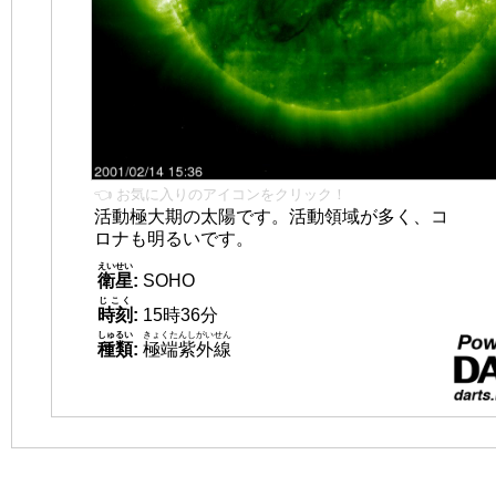
👈 お気に入りのアイコンをクリック！
活動極大期の太陽です。活動領域が多く、コ
ロナも明るいです。
えいせい
衛星
:
SOHO
じこく
時刻
:
15時36分
しゅるい
きょくたんしがいせん
種類
:
極端紫外線