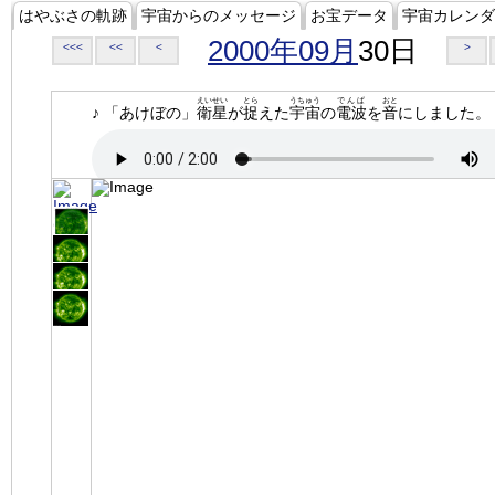
はやぶさの軌跡
宇宙からのメッセージ
お宝データ
宇宙カレンダ
2000年09月
30日
<<<
<<
<
>
えいせい
とら
うちゅう
でんぱ
おと
♪ 「あけぼの」
衛星
が
捉
えた
宇宙
の
電波
を
音
にしました。