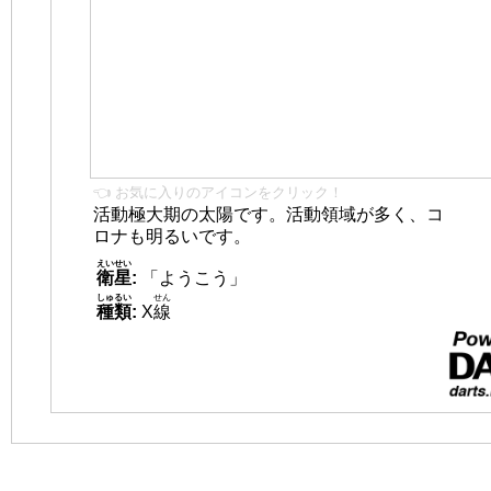
👈 お気に入りのアイコンをクリック！
活動極大期の太陽です。活動領域が多く、コ
ロナも明るいです。
えいせい
衛星
:
「ようこう」
しゅるい
せん
種類
:
X
線