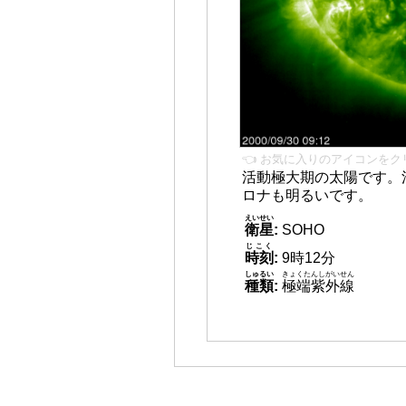
👈 お気に入りのアイコンをク
活動極大期の太陽です。
ロナも明るいです。
えいせい
衛星
:
SOHO
じこく
時刻
:
9時12分
しゅるい
きょくたんしがいせん
種類
:
極端紫外線