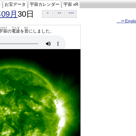
ジ
お宝データ
宇宙カレンダー
宇宙 xR
年09月
30日
>
>>
>>>
…☞Engli
うちゅう
でんぱ
おと
宇宙
の
電波
を
音
にしました。