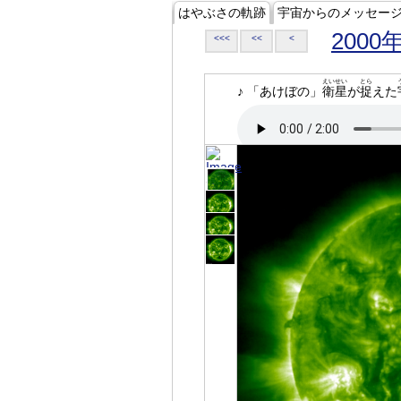
はやぶさの軌跡
宇宙からのメッセー
2000
<<<
<<
<
えいせい
とら
♪ 「あけぼの」
衛星
が
捉
えた