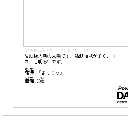
👈 お気に入りのアイコンをクリック！
活動極大期の太陽です。活動領域が多く、コ
ロナも明るいです。
えいせい
衛星
:
「ようこう」
しゅるい
せん
種類
:
X
線