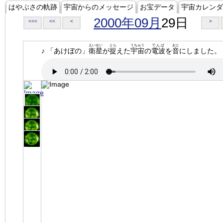
はやぶさの軌跡
宇宙からのメッセージ
お宝データ
宇宙カレンダ
2000年09月
29日
<<<
<<
<
>
えいせい
とら
うちゅう
でんぱ
おと
♪ 「あけぼの」
衛星
が
捉
えた
宇宙
の
電波
を
音
にしました。