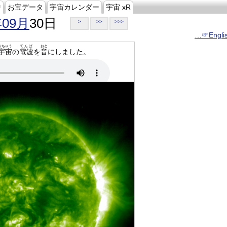
ジ
お宝データ
宇宙カレンダー
宇宙 xR
年09月
30日
>
>>
>>>
…☞Engli
うちゅう
でんぱ
おと
宇宙
の
電波
を
音
にしました。