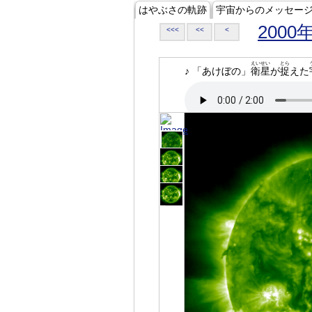
はやぶさの軌跡
宇宙からのメッセー
2000
<<<
<<
<
えいせい
とら
♪ 「あけぼの」
衛星
が
捉
えた