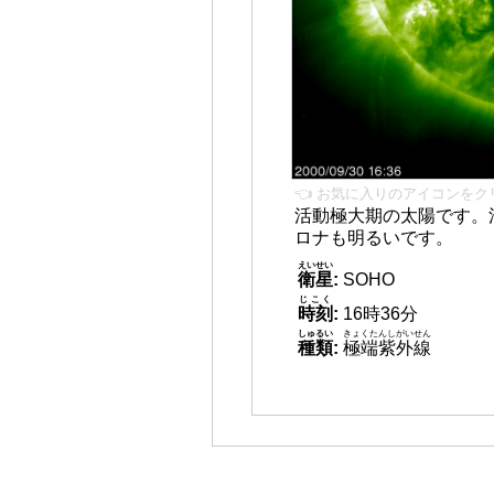
👈 お気に入りのアイコンをク
活動極大期の太陽です。
ロナも明るいです。
えいせい
衛星
:
SOHO
じこく
時刻
:
16時36分
しゅるい
きょくたんしがいせん
種類
:
極端紫外線