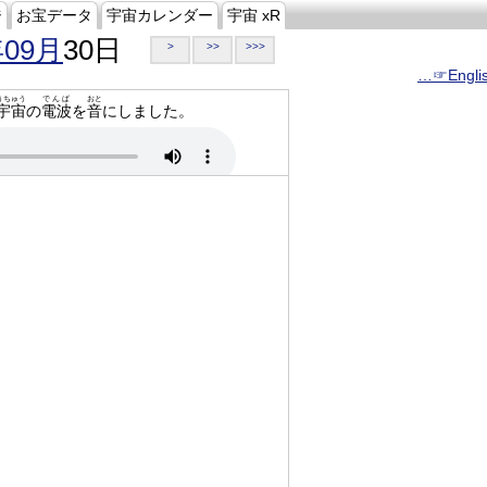
ジ
お宝データ
宇宙カレンダー
宇宙 xR
年09月
30日
>
>>
>>>
…☞Engli
うちゅう
でんぱ
おと
宇宙
の
電波
を
音
にしました。