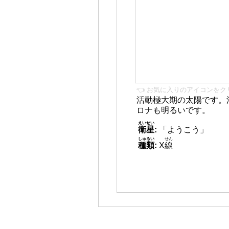
👈 お気に入りのアイコンをク
活動極大期の太陽です。
ロナも明るいです。
えいせい
衛星
:
「ようこう」
しゅるい
せん
種類
:
X
線