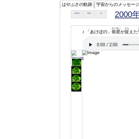
はやぶさの軌跡
宇宙からのメッセー
2000
<<<
<<
<
えいせい
とら
♪ 「あけぼの」
衛星
が
捉
えた