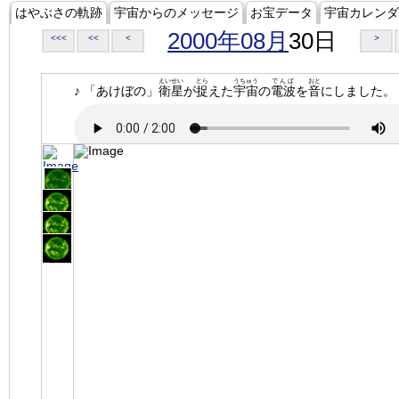
はやぶさの軌跡
宇宙からのメッセージ
お宝データ
宇宙カレンダ
2000年08月
30日
<<<
<<
<
>
えいせい
とら
うちゅう
でんぱ
おと
♪ 「あけぼの」
衛星
が
捉
えた
宇宙
の
電波
を
音
にしました。