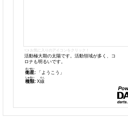
👈 お気に入りのアイコンをクリック！
活動極大期の太陽です。活動領域が多く、コ
ロナも明るいです。
えいせい
衛星
:
「ようこう」
しゅるい
せん
種類
:
X
線