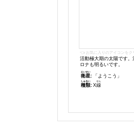
👈 お気に入りのアイコンをク
活動極大期の太陽です。
ロナも明るいです。
えいせい
衛星
:
「ようこう」
しゅるい
せん
種類
:
X
線