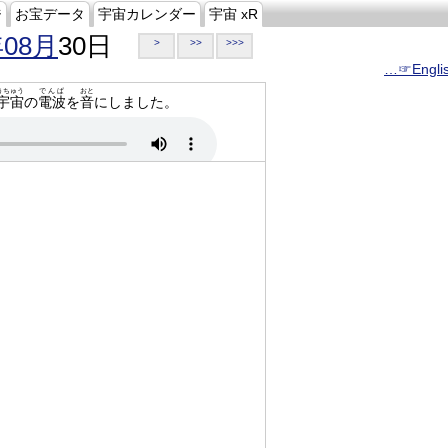
ジ
お宝データ
宇宙カレンダー
宇宙 xR
年08月
30日
>
>>
>>>
…☞Engli
うちゅう
でんぱ
おと
宇宙
の
電波
を
音
にしました。