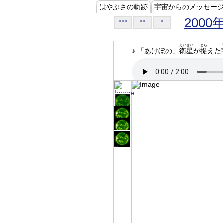
はやぶさの軌跡
宇宙からのメッセー
2000
<<<
<<
<
えいせい
とら
♪ 「あけぼの」
衛星
が
捉
えた