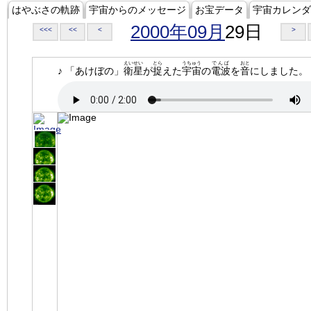
はやぶさの軌跡
宇宙からのメッセージ
お宝データ
宇宙カレンダ
2000年09月
29日
<<<
<<
<
>
えいせい
とら
うちゅう
でんぱ
おと
♪ 「あけぼの」
衛星
が
捉
えた
宇宙
の
電波
を
音
にしました。