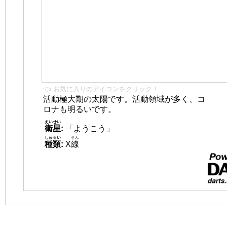
👈 お気に入りのアイコンをクリック！
活動極大期の太陽です。活動領域が多く、コ
ロナも明るいです。
えいせい
衛星
:
「ようこう」
しゅるい
せん
種類
:
X
線