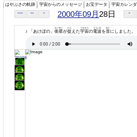
はやぶさの軌跡
宇宙からのメッセージ
お宝データ
宇宙カレンダ
2000年09月
28日
<<<
<<
<
>
えいせい
とら
うちゅう
でんぱ
おと
♪ 「あけぼの」
衛星
が
捉
えた
宇宙
の
電波
を
音
にしました。