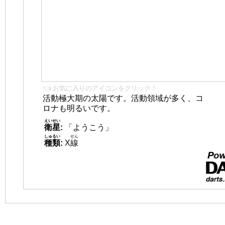
👈 お気に入りのアイコンをクリック！
活動極大期の太陽です。活動領域が多く、コ
ロナも明るいです。
えいせい
衛星
:
「ようこう」
しゅるい
せん
種類
:
X
線