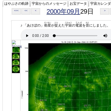
はやぶさの軌跡
宇宙からのメッセージ
お宝データ
宇宙カレンダ
2000年09月
29日
<<<
<<
<
>
えいせい
とら
うちゅう
でんぱ
おと
♪ 「あけぼの」
衛星
が
捉
えた
宇宙
の
電波
を
音
にしました。