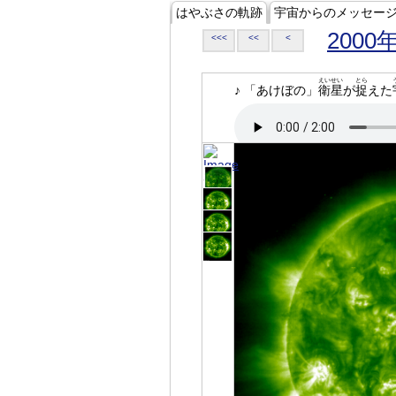
はやぶさの軌跡
宇宙からのメッセー
2000
<<<
<<
<
えいせい
とら
♪ 「あけぼの」
衛星
が
捉
えた