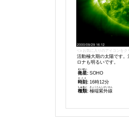
👈 お気に入りのアイコンをク
活動極大期の太陽です。
ロナも明るいです。
えいせい
衛星
:
SOHO
じこく
時刻
:
16時12分
しゅるい
きょくたんしがいせん
種類
:
極端紫外線