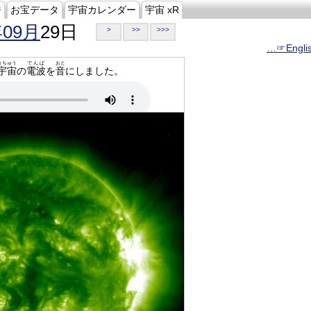
ジ
お宝データ
宇宙カレンダー
宇宙 xR
年09月
29日
>
>>
>>>
…☞Engli
うちゅう
でんぱ
おと
宇宙
の
電波
を
音
にしました。