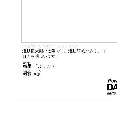
👈 お気に入りのアイコンをクリック！
活動極大期の太陽です。活動領域が多く、コ
ロナも明るいです。
えいせい
衛星
:
「ようこう」
しゅるい
せん
種類
:
X
線