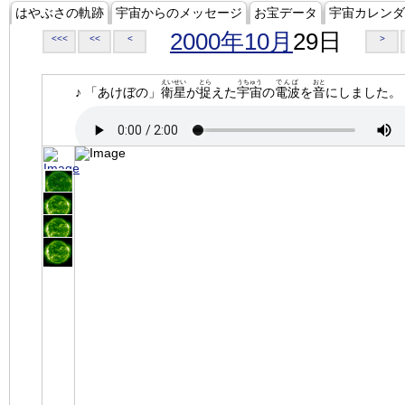
はやぶさの軌跡
宇宙からのメッセージ
お宝データ
宇宙カレンダ
2000年10月
29日
<<<
<<
<
>
えいせい
とら
うちゅう
でんぱ
おと
♪ 「あけぼの」
衛星
が
捉
えた
宇宙
の
電波
を
音
にしました。