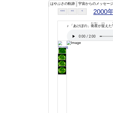
はやぶさの軌跡
宇宙からのメッセー
2000
<<<
<<
<
えいせい
とら
♪ 「あけぼの」
衛星
が
捉
えた