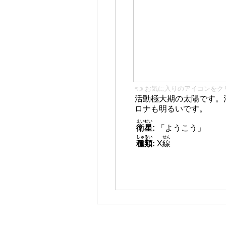
👈 お気に入りのアイコンをク
活動極大期の太陽です。
ロナも明るいです。
えいせい
衛星
:
「ようこう」
しゅるい
せん
種類
:
X
線