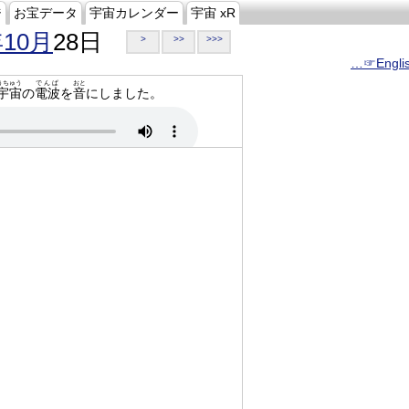
ジ
お宝データ
宇宙カレンダー
宇宙 xR
年10月
28日
>
>>
>>>
…☞Engli
うちゅう
でんぱ
おと
宇宙
の
電波
を
音
にしました。