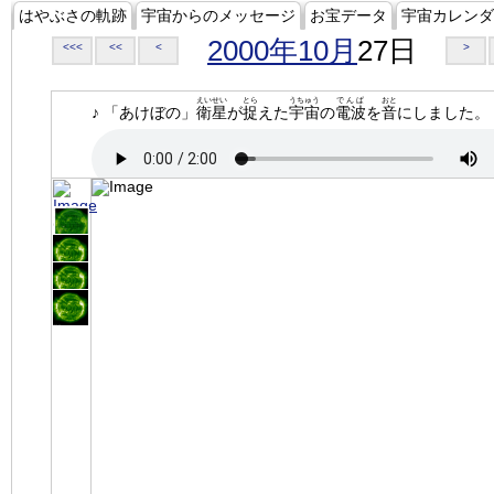
はやぶさの軌跡
宇宙からのメッセージ
お宝データ
宇宙カレンダ
2000年10月
27日
<<<
<<
<
>
えいせい
とら
うちゅう
でんぱ
おと
♪ 「あけぼの」
衛星
が
捉
えた
宇宙
の
電波
を
音
にしました。