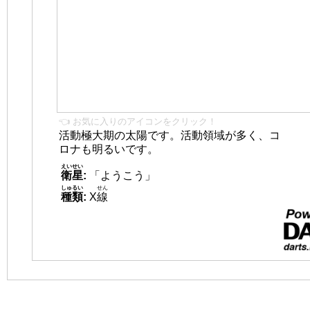
👈 お気に入りのアイコンをクリック！
活動極大期の太陽です。活動領域が多く、コ
ロナも明るいです。
えいせい
衛星
:
「ようこう」
しゅるい
せん
種類
:
X
線