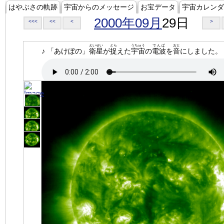
はやぶさの軌跡
宇宙からのメッセージ
お宝データ
宇宙カレンダ
2000年09月
29日
<<<
<<
<
>
えいせい
とら
うちゅう
でんぱ
おと
♪ 「あけぼの」
衛星
が
捉
えた
宇宙
の
電波
を
音
にしました。