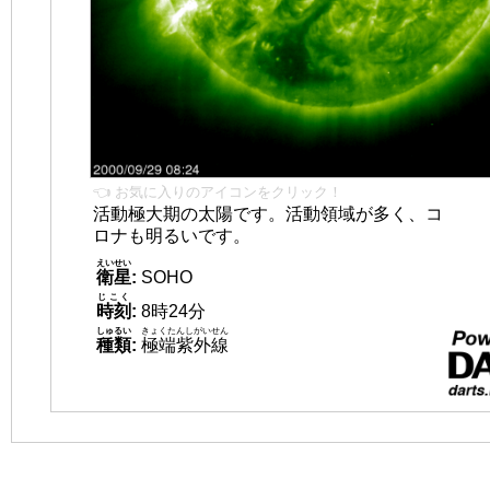
👈 お気に入りのアイコンをクリック！
活動極大期の太陽です。活動領域が多く、コ
ロナも明るいです。
えいせい
衛星
:
SOHO
じこく
時刻
:
8時24分
しゅるい
きょくたんしがいせん
種類
:
極端紫外線