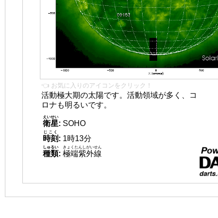
👈 お気に入りのアイコンをクリック！
活動極大期の太陽です。活動領域が多く、コ
ロナも明るいです。
えいせい
衛星
:
SOHO
じこく
時刻
:
1時13分
しゅるい
きょくたんしがいせん
種類
:
極端紫外線