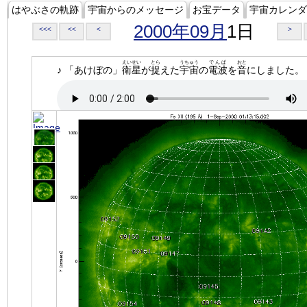
はやぶさの軌跡
宇宙からのメッセージ
お宝データ
宇宙カレンダ
2000年09月
1日
<<<
<<
<
>
えいせい
とら
うちゅう
でんぱ
おと
♪ 「あけぼの」
衛星
が
捉
えた
宇宙
の
電波
を
音
にしました。