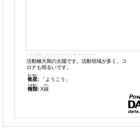
👈 お気に入りのアイコンをクリック！
活動極大期の太陽です。活動領域が多く、コ
ロナも明るいです。
えいせい
衛星
:
「ようこう」
しゅるい
せん
種類
:
X
線