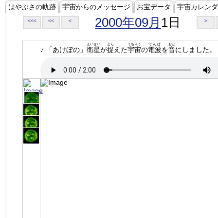
はやぶさの軌跡
宇宙からのメッセージ
お宝データ
宇宙カレンダ
2000年09月
1日
<<<
<<
<
>
えいせい
とら
うちゅう
でんぱ
おと
♪ 「あけぼの」
衛星
が
捉
えた
宇宙
の
電波
を
音
にしました。