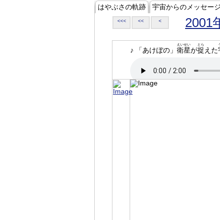
はやぶさの軌跡
宇宙からのメッセー
2001
<<<
<<
<
えいせい
とら
♪ 「あけぼの」
衛星
が
捉
えた