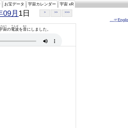
ジ
お宝データ
宇宙カレンダー
宇宙 xR
年09月
1日
>
>>
>>>
…☞Engli
うちゅう
でんぱ
おと
宇宙
の
電波
を
音
にしました。