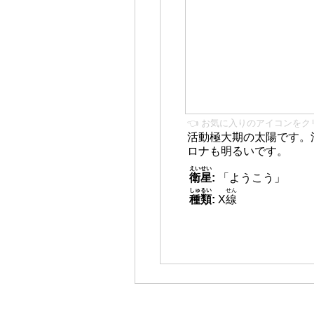
👈 お気に入りのアイコンをク
活動極大期の太陽です。
ロナも明るいです。
えいせい
衛星
:
「ようこう」
しゅるい
せん
種類
:
X
線