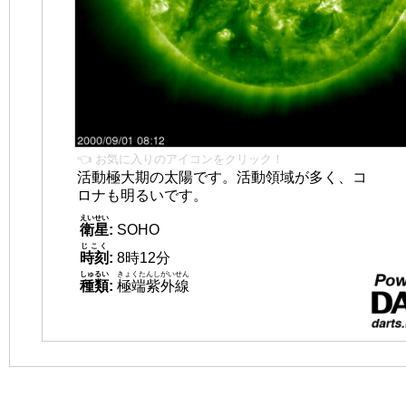
👈 お気に入りのアイコンをクリック！
活動極大期の太陽です。活動領域が多く、コ
ロナも明るいです。
えいせい
衛星
:
SOHO
じこく
時刻
:
8時12分
しゅるい
きょくたんしがいせん
種類
:
極端紫外線