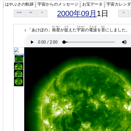
はやぶさの軌跡
宇宙からのメッセージ
お宝データ
宇宙カレンダ
2000年09月
1日
<<<
<<
<
>
えいせい
とら
うちゅう
でんぱ
おと
♪ 「あけぼの」
衛星
が
捉
えた
宇宙
の
電波
を
音
にしました。