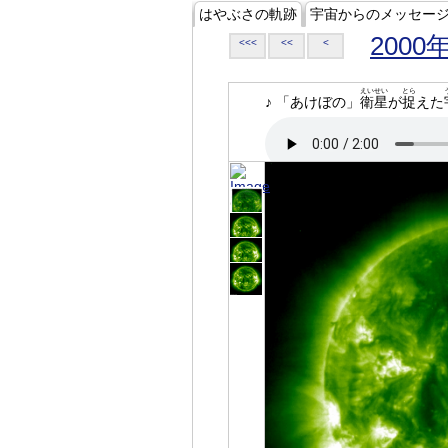
はやぶさの軌跡
宇宙からのメッセー
2000
<<<
<<
<
えいせい
とら
♪ 「あけぼの」
衛星
が
捉
えた