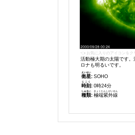
👈 お気に入りのアイコンをク
活動極大期の太陽です。
ロナも明るいです。
えいせい
衛星
:
SOHO
じこく
時刻
:
0時24分
しゅるい
きょくたんしがいせん
種類
:
極端紫外線