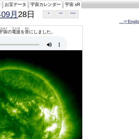
ジ
お宝データ
宇宙カレンダー
宇宙 xR
年09月
28日
>
>>
>>>
…☞Engli
うちゅう
でんぱ
おと
宇宙
の
電波
を
音
にしました。