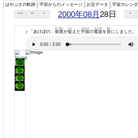
はやぶさの軌跡
宇宙からのメッセージ
お宝データ
宇宙カレンダ
2000年08月
28日
<<<
<<
<
>
えいせい
とら
うちゅう
でんぱ
おと
♪ 「あけぼの」
衛星
が
捉
えた
宇宙
の
電波
を
音
にしました。