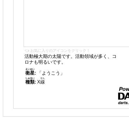
👈 お気に入りのアイコンをクリック！
活動極大期の太陽です。活動領域が多く、コ
ロナも明るいです。
えいせい
衛星
:
「ようこう」
しゅるい
せん
種類
:
X
線