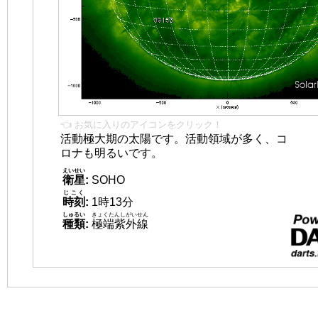
👈 お気に入りのアイコンをクリック！
活動極大期の太陽です。活動領域が多く、コ
ロナも明るいです。
えいせい
衛星
:
SOHO
じこく
時刻
:
1時13分
しゅるい
きょくたんしがいせん
種類
:
極端紫外線