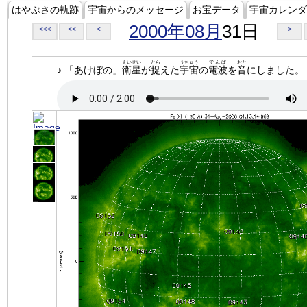
はやぶさの軌跡
宇宙からのメッセージ
お宝データ
宇宙カレンダ
2000年08月
31日
<<<
<<
<
>
えいせい
とら
うちゅう
でんぱ
おと
♪ 「あけぼの」
衛星
が
捉
えた
宇宙
の
電波
を
音
にしました。