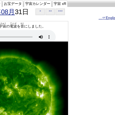
ジ
お宝データ
宇宙カレンダー
宇宙 xR
年08月
31日
>
>>
>>>
…☞Engli
うちゅう
でんぱ
おと
宇宙
の
電波
を
音
にしました。