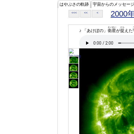
はやぶさの軌跡
宇宙からのメッセー
2000
<<<
<<
<
えいせい
とら
♪ 「あけぼの」
衛星
が
捉
えた