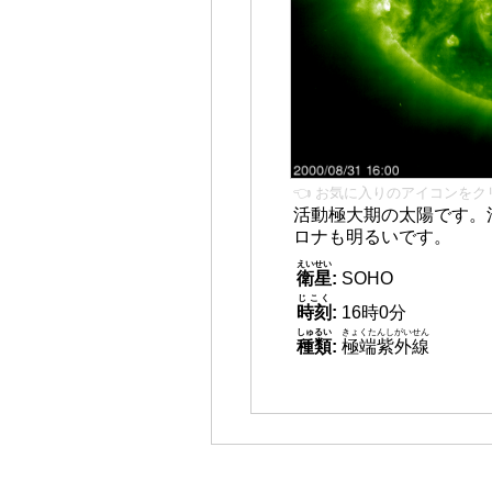
👈 お気に入りのアイコンをク
活動極大期の太陽です。
ロナも明るいです。
えいせい
衛星
:
SOHO
じこく
時刻
:
16時0分
しゅるい
きょくたんしがいせん
種類
:
極端紫外線