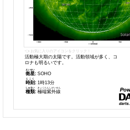
👈 お気に入りのアイコンをクリック！
活動極大期の太陽です。活動領域が多く、コ
ロナも明るいです。
えいせい
衛星
:
SOHO
じこく
時刻
:
1時13分
しゅるい
きょくたんしがいせん
種類
:
極端紫外線