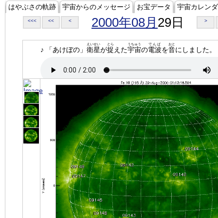
はやぶさの軌跡
宇宙からのメッセージ
お宝データ
宇宙カレンダ
2000年08月
29日
<<<
<<
<
>
えいせい
とら
うちゅう
でんぱ
おと
♪ 「あけぼの」
衛星
が
捉
えた
宇宙
の
電波
を
音
にしました。