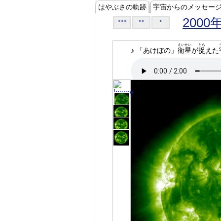
はやぶさの軌跡
宇宙からのメッセー
2000
<<<
<<
<
えいせい
とら
♪ 「あけぼの」
衛星
が
捉
えた