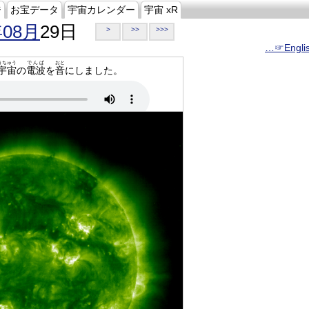
ジ
お宝データ
宇宙カレンダー
宇宙 xR
年08月
29日
>
>>
>>>
…☞Engli
うちゅう
でんぱ
おと
宇宙
の
電波
を
音
にしました。