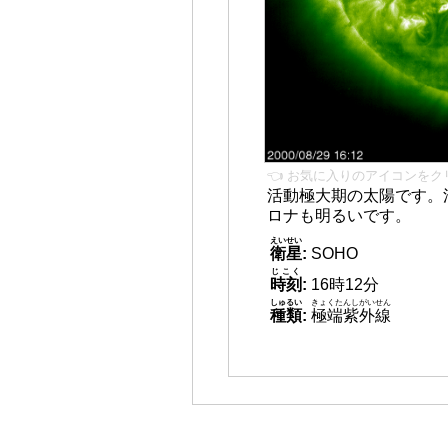
👈 お気に入りのアイコンをク
活動極大期の太陽です。
ロナも明るいです。
えいせい
衛星
:
SOHO
じこく
時刻
:
16時12分
しゅるい
きょくたんしがいせん
種類
:
極端紫外線