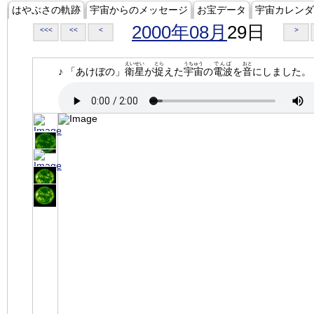
はやぶさの軌跡
宇宙からのメッセージ
お宝データ
宇宙カレンダ
2000年08月
29日
<<<
<<
<
>
えいせい
とら
うちゅう
でんぱ
おと
♪ 「あけぼの」
衛星
が
捉
えた
宇宙
の
電波
を
音
にしました。