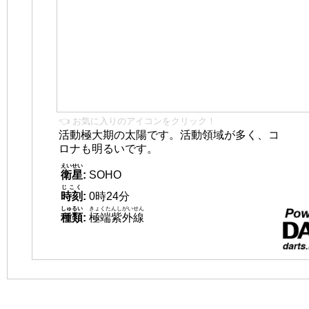
👈 お気に入りのアイコンをクリック！
活動極大期の太陽です。活動領域が多く、コ
ロナも明るいです。
えいせい
衛星
:
SOHO
じこく
時刻
:
0時24分
しゅるい
きょくたんしがいせん
種類
:
極端紫外線