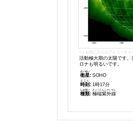
👈 お気に入りのアイコンをク
活動極大期の太陽です。
ロナも明るいです。
えいせい
衛星
:
SOHO
じこく
時刻
:
1時17分
しゅるい
きょくたんしがいせん
種類
:
極端紫外線