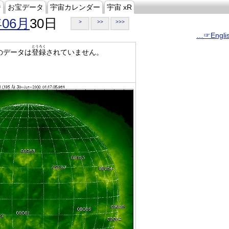
ジ
お宝データ
宇宙カレンダー
宇宙 xR
年06月
30日
>
>>
>>>
…☞Engli
とうろく
のデータは
登録
されていません。