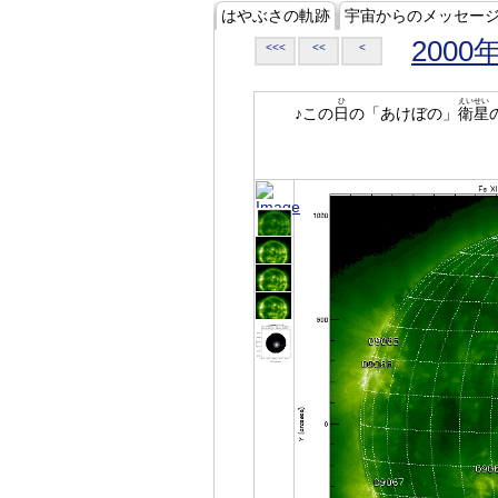
はやぶさの軌跡
宇宙からのメッセー
2000
<<<
<<
<
ひ
えいせい
♪この
日
の「あけぼの」
衛星