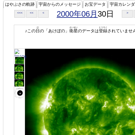
はやぶさの軌跡
宇宙からのメッセージ
お宝データ
宇宙カレンダ
2000年06月
30日
<<<
<<
<
>
ひ
えいせい
とうろく
♪この
日
の「あけぼの」
衛星
のデータは
登録
されていませ