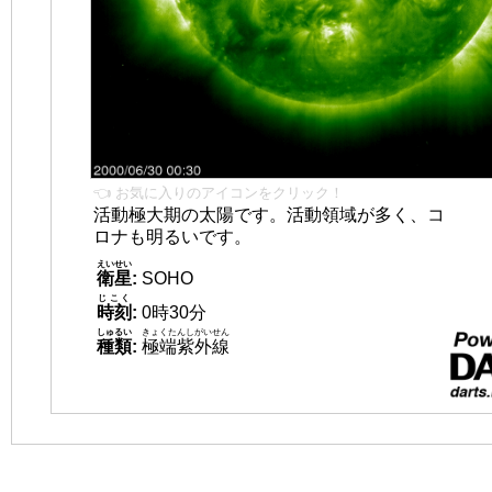
👈 お気に入りのアイコンをクリック！
活動極大期の太陽です。活動領域が多く、コ
ロナも明るいです。
えいせい
衛星
:
SOHO
じこく
時刻
:
0時30分
しゅるい
きょくたんしがいせん
種類
:
極端紫外線