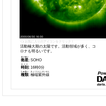
👈 お気に入りのアイコンをクリック！
活動極大期の太陽です。活動領域が多く、コ
ロナも明るいです。
えいせい
衛星
:
SOHO
じこく
時刻
:
16時0分
しゅるい
きょくたんしがいせん
種類
:
極端紫外線