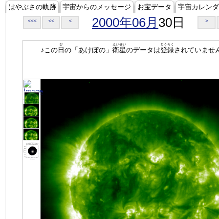
はやぶさの軌跡
宇宙からのメッセージ
お宝データ
宇宙カレンダ
2000年06月
30日
<<<
<<
<
>
ひ
えいせい
とうろく
♪この
日
の「あけぼの」
衛星
のデータは
登録
されていませ