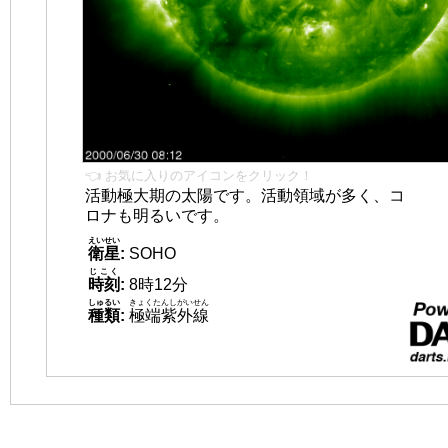
👈 お気に入りのアイコンをクリック！
活動極大期の太陽です。活動領域が多く、コ
ロナも明るいです。
えいせい
衛星
:
SOHO
じこく
時刻
:
8時12分
しゅるい
きょくたんしがいせん
種類
:
極端紫外線