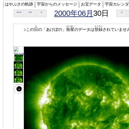
はやぶさの軌跡
宇宙からのメッセージ
お宝データ
宇宙カレンダ
2000年06月
30日
<<<
<<
<
>
ひ
えいせい
とうろく
♪この
日
の「あけぼの」
衛星
のデータは
登録
されていませ