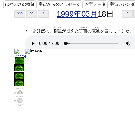
はやぶさの軌跡
宇宙からのメッセージ
お宝データ
宇宙カレンダ
1999年03月
18日
<<<
<<
<
>
えいせい
とら
うちゅう
でんぱ
おと
♪ 「あけぼの」
衛星
が
捉
えた
宇宙
の
電波
を
音
にしました。