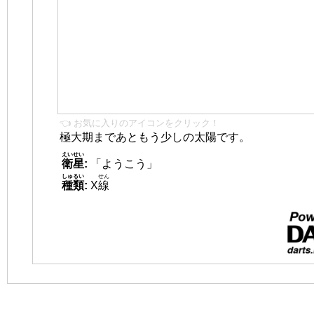
👈 お気に入りのアイコンをクリック！
極大期まであともう少しの太陽です。
えいせい
衛星
:
「ようこう」
しゅるい
せん
種類
:
X
線