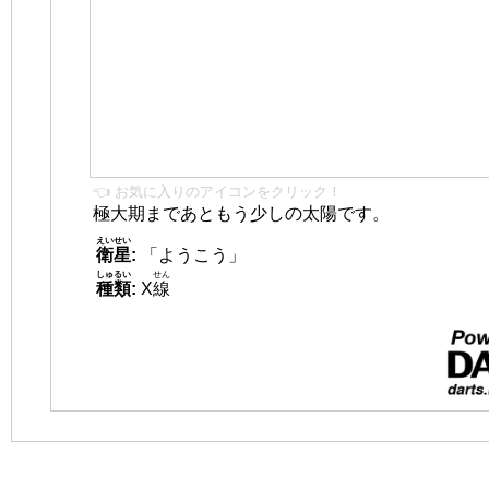
👈 お気に入りのアイコンをクリック！
極大期まであともう少しの太陽です。
えいせい
衛星
:
「ようこう」
しゅるい
せん
種類
:
X
線