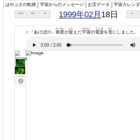
はやぶさの軌跡
宇宙からのメッセージ
お宝データ
宇宙カレンダ
1999年02月
18日
<<<
<<
<
>
えいせい
とら
うちゅう
でんぱ
おと
♪ 「あけぼの」
衛星
が
捉
えた
宇宙
の
電波
を
音
にしました。