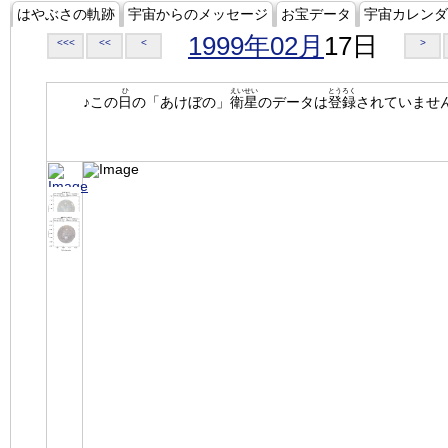
はやぶさの軌跡
宇宙からのメッセージ
お宝データ
宇宙カレンダ
1999年02月
17日
<<<
<<
<
>
ひ
えいせい
とうろく
♪この
日
の「あけぼの」
衛星
のデータは
登録
されていませ