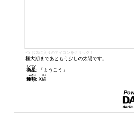
👈 お気に入りのアイコンをクリック！
極大期まであともう少しの太陽です。
えいせい
衛星
:
「ようこう」
しゅるい
せん
種類
:
X
線