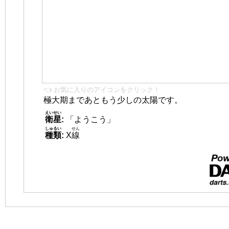
👈 お気に入りのアイコンをクリック！
極大期まであともう少しの太陽です。
えいせい
衛星
:
「ようこう」
しゅるい
せん
種類
:
X
線