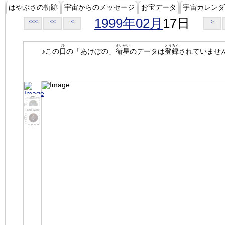
はやぶさの軌跡
宇宙からのメッセージ
お宝データ
宇宙カレンダ
1999年02月
17日
<<<
<<
<
>
ひ
えいせい
とうろく
♪この
日
の「あけぼの」
衛星
のデータは
登録
されていませ