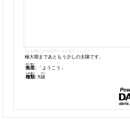
👈 お気に入りのアイコンをクリック！
極大期まであともう少しの太陽です。
えいせい
衛星
:
「ようこう」
しゅるい
せん
種類
:
X
線