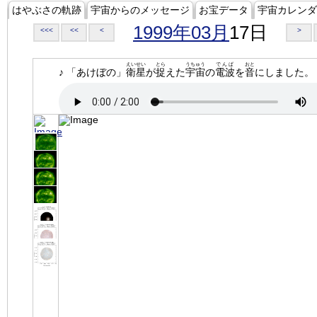
はやぶさの軌跡
宇宙からのメッセージ
お宝データ
宇宙カレンダ
1999年03月
17日
<<<
<<
<
>
えいせい
とら
うちゅう
でんぱ
おと
♪ 「あけぼの」
衛星
が
捉
えた
宇宙
の
電波
を
音
にしました。