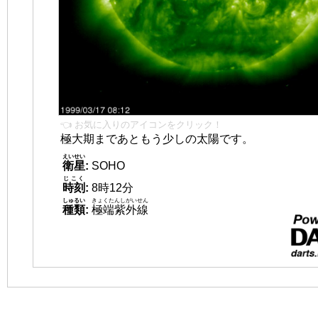
👈 お気に入りのアイコンをクリック！
極大期まであともう少しの太陽です。
えいせい
衛星
:
SOHO
じこく
時刻
:
8時12分
しゅるい
きょくたんしがいせん
種類
:
極端紫外線