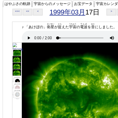
はやぶさの軌跡
宇宙からのメッセージ
お宝データ
宇宙カレンダ
1999年03月
17日
<<<
<<
<
>
えいせい
とら
うちゅう
でんぱ
おと
♪ 「あけぼの」
衛星
が
捉
えた
宇宙
の
電波
を
音
にしました。