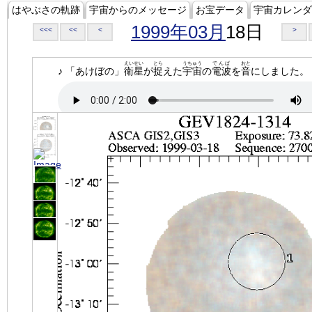
はやぶさの軌跡
宇宙からのメッセージ
お宝データ
宇宙カレンダ
1999年03月
18日
<<<
<<
<
>
えいせい
とら
うちゅう
でんぱ
おと
♪ 「あけぼの」
衛星
が
捉
えた
宇宙
の
電波
を
音
にしました。