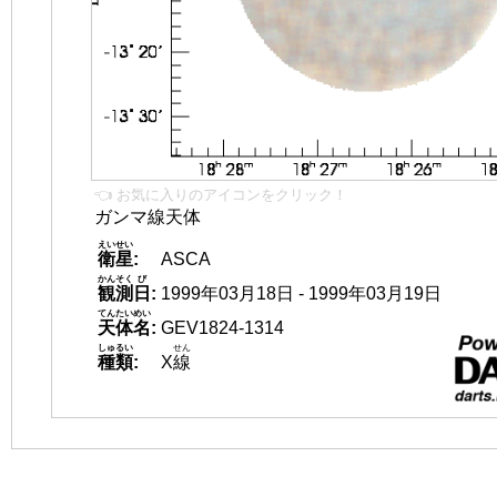
👈 お気に入りのアイコンをクリック！
ガンマ線天体
えいせい
衛星
:
ASCA
かんそく
び
観測
日
:
1999年03月18日 - 1999年03月19日
てんたいめい
天体名
:
GEV1824-1314
しゅるい
せん
種類
:
X
線