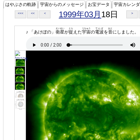
はやぶさの軌跡
宇宙からのメッセージ
お宝データ
宇宙カレンダ
1999年03月
18日
<<<
<<
<
>
えいせい
とら
うちゅう
でんぱ
おと
♪ 「あけぼの」
衛星
が
捉
えた
宇宙
の
電波
を
音
にしました。