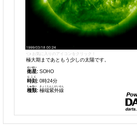
👈 お気に入りのアイコンをクリック！
極大期まであともう少しの太陽です。
えいせい
衛星
:
SOHO
じこく
時刻
:
0時24分
しゅるい
きょくたんしがいせん
種類
:
極端紫外線