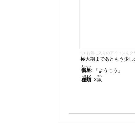
👈 お気に入りのアイコンをク
極大期まであともう少し
えいせい
衛星
:
「ようこう」
しゅるい
せん
種類
:
X
線