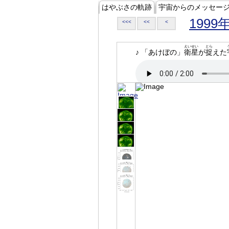
はやぶさの軌跡
宇宙からのメッセー
1999
<<<
<<
<
えいせい
とら
♪ 「あけぼの」
衛星
が
捉
えた