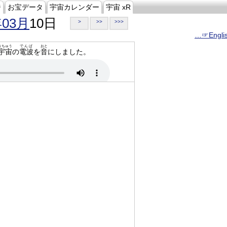
ジ
お宝データ
宇宙カレンダー
宇宙 xR
年03月
10日
>
>>
>>>
…☞Engli
うちゅう
でんぱ
おと
宇宙
の
電波
を
音
にしました。