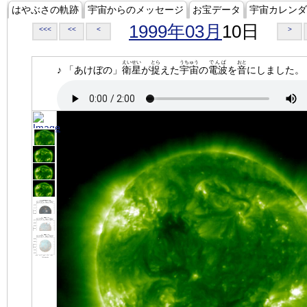
はやぶさの軌跡
宇宙からのメッセージ
お宝データ
宇宙カレンダ
1999年03月
10日
<<<
<<
<
>
えいせい
とら
うちゅう
でんぱ
おと
♪ 「あけぼの」
衛星
が
捉
えた
宇宙
の
電波
を
音
にしました。