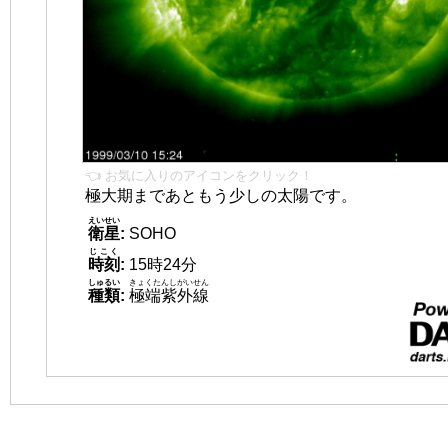
👈 お気に入りのアイコンをクリック！
極大期まであともう少しの太陽です。
えいせい
衛星
:
SOHO
じこく
時刻
:
15時24分
しゅるい
きょくたんしがいせん
種類
:
極端紫外線