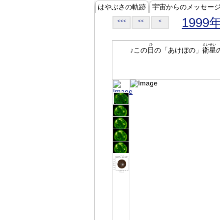
はやぶさの軌跡
宇宙からのメッセー
1999
<<<
<<
<
ひ
えいせい
♪この
日
の「あけぼの」
衛星