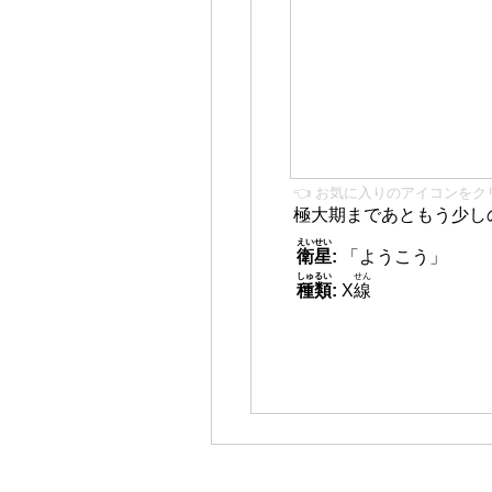
👈 お気に入りのアイコンをク
極大期まであともう少し
えいせい
衛星
:
「ようこう」
しゅるい
せん
種類
:
X
線