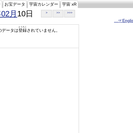
ジ
お宝データ
宇宙カレンダー
宇宙 xR
年02月
10日
>
>>
>>>
…☞Engli
とうろく
のデータは
登録
されていません。