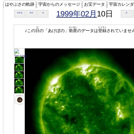
はやぶさの軌跡
宇宙からのメッセージ
お宝データ
宇宙カレンダ
1999年02月
10日
<<<
<<
<
>
ひ
えいせい
とうろく
♪この
日
の「あけぼの」
衛星
のデータは
登録
されていませ