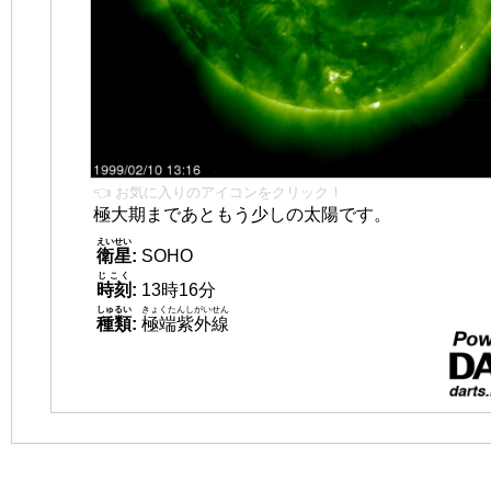
👈 お気に入りのアイコンをクリック！
極大期まであともう少しの太陽です。
えいせい
衛星
:
SOHO
じこく
時刻
:
13時16分
しゅるい
きょくたんしがいせん
種類
:
極端紫外線