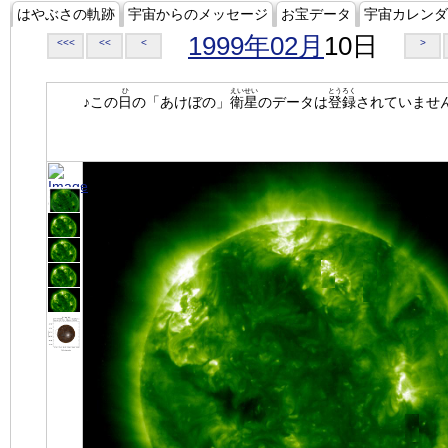
はやぶさの軌跡
宇宙からのメッセージ
お宝データ
宇宙カレンダ
1999年02月
10日
<<<
<<
<
>
ひ
えいせい
とうろく
♪この
日
の「あけぼの」
衛星
のデータは
登録
されていませ