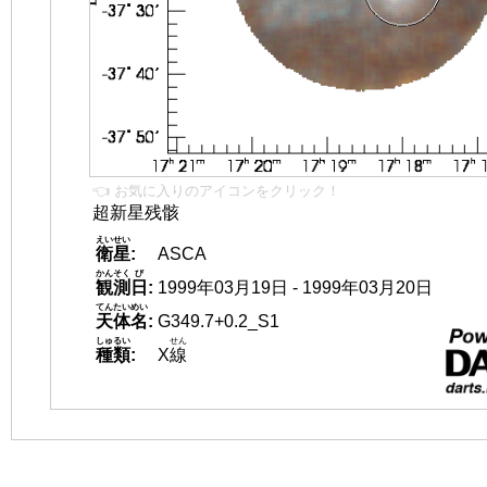
👈 お気に入りのアイコンをクリック！
超新星残骸
えいせい
衛星
:
ASCA
かんそく
び
観測
日
:
1999年03月19日 - 1999年03月20日
てんたいめい
天体名
:
G349.7+0.2_S1
しゅるい
せん
種類
:
X
線