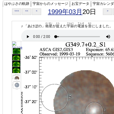
はやぶさの軌跡
宇宙からのメッセージ
お宝データ
宇宙カレンダ
1999年03月
20日
<<<
<<
<
>
えいせい
とら
うちゅう
でんぱ
おと
♪ 「あけぼの」
衛星
が
捉
えた
宇宙
の
電波
を
音
にしました。