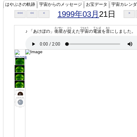
はやぶさの軌跡
宇宙からのメッセージ
お宝データ
宇宙カレンダ
1999年03月
21日
<<<
<<
<
>
えいせい
とら
うちゅう
でんぱ
おと
♪ 「あけぼの」
衛星
が
捉
えた
宇宙
の
電波
を
音
にしました。