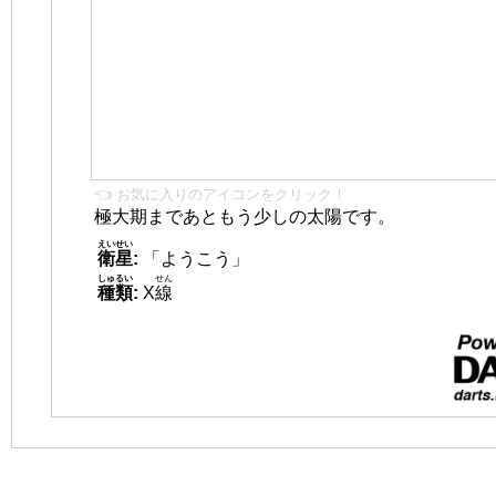
👈 お気に入りのアイコンをクリック！
極大期まであともう少しの太陽です。
えいせい
衛星
:
「ようこう」
しゅるい
せん
種類
:
X
線