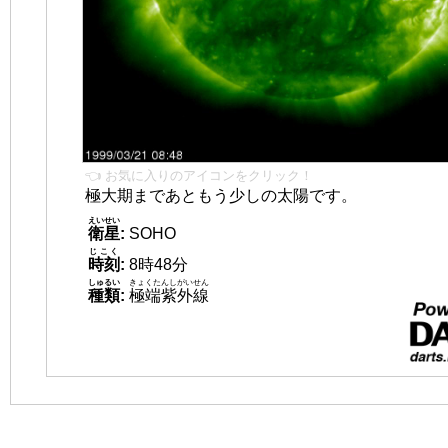
👈 お気に入りのアイコンをクリック！
極大期まであともう少しの太陽です。
えいせい
衛星
:
SOHO
じこく
時刻
:
8時48分
しゅるい
きょくたんしがいせん
種類
:
極端紫外線