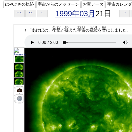
はやぶさの軌跡
宇宙からのメッセージ
お宝データ
宇宙カレンダ
1999年03月
21日
<<<
<<
<
>
えいせい
とら
うちゅう
でんぱ
おと
♪ 「あけぼの」
衛星
が
捉
えた
宇宙
の
電波
を
音
にしました。